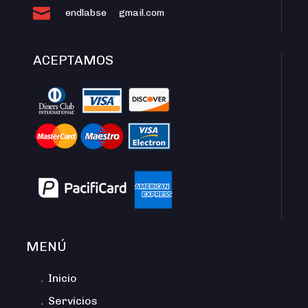

endlabse
gmail.com
ACEPTAMOS
MENÚ
﹒Inicio
﹒Servicios