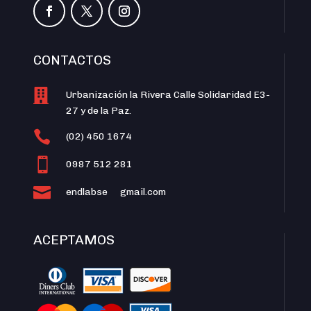
CONTACTOS

Urbanización la Rivera Calle Solidaridad E3-
27 y de la Paz.

(02) 450 1674

0987 512 281

endlabse
gmail.com
ACEPTAMOS