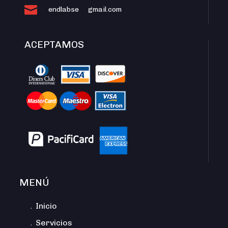

endlabse
gmail.com
ACEPTAMOS
MENÚ
﹒Inicio
﹒Servicios