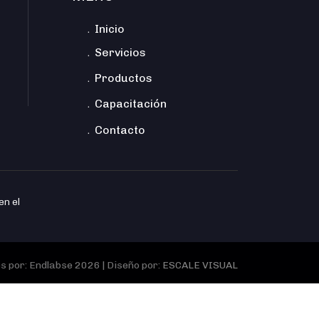
﹒Inicio
﹒Servicios
﹒Productos
﹒Capacitación
﹒Contacto
en el
 por: Endlabse 2026 | Diseño por:
ESCALE VISUAL