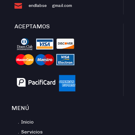

endlabse
gmail.com
ACEPTAMOS
MENÚ
﹒Inicio
﹒Servicios