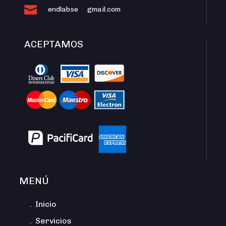

endlabse
gmail.com
ACEPTAMOS
MENÚ
﹒Inicio
﹒Servicios